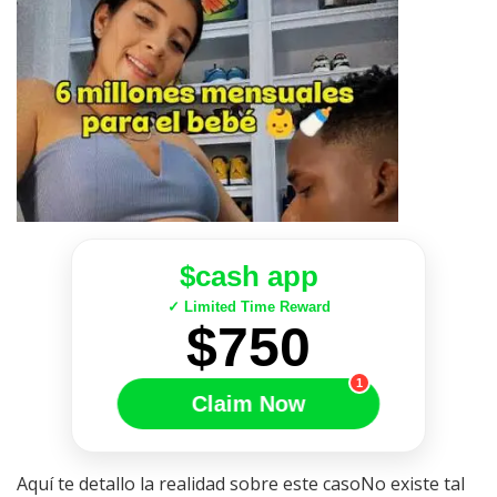
$cash app
✓ Limited Time Reward
$750
1
Claim Now
Aquí te detallo la realidad sobre este casoNo existe tal