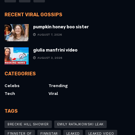
RECENT VIRAL GOSSIPS
pumpkin honey boo sister
AUGUST 7, 2026
giulia manfrini video
AUGUST 3, 2026
CATEGORIES
Celebs
Trending
Tech
Viral
TAGS
BRECKIE HILL SHOWER
EMILY RATAJKOWSKI LEAK
F1NN5TER OF
FINNSTAR
LEAKED
LEAKED VIDEO